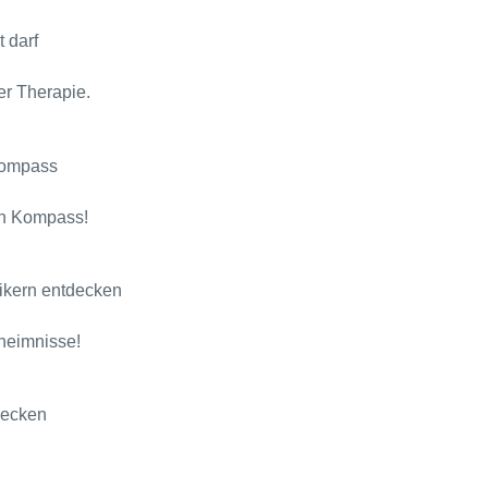
 darf
er Therapie.
 Kompass
en Kompass!
ikern entdecken
heimnisse!
decken