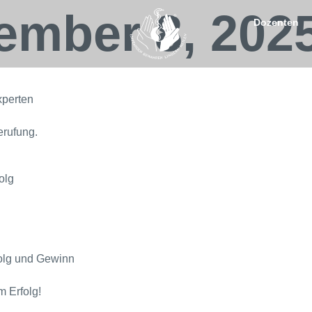
ember 8, 202
Dozenten
xperten
erufung.
olg
folg und Gewinn
m Erfolg!