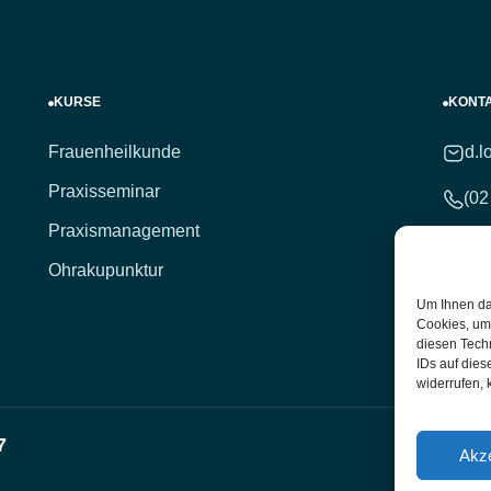
KURSE
KONT
Frauenheilkunde
d.l
Praxisseminar
(02
Praxismanagement
(02
Ohrakupunktur
Hei
Um Ihnen da
Unt
Cookies, um
diesen Tech
IDs auf dies
widerrufen, 
7
Akze