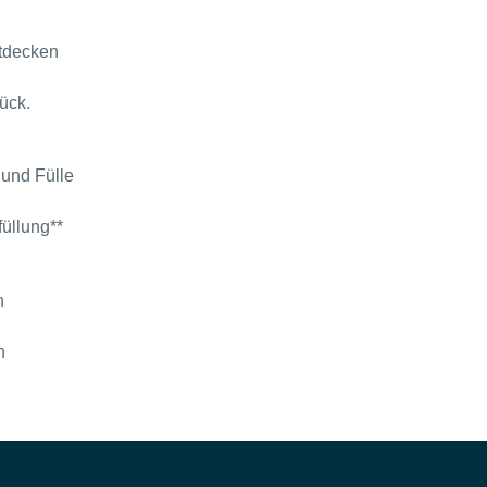
ntdecken
ück.
 und Fülle
füllung**
n
n