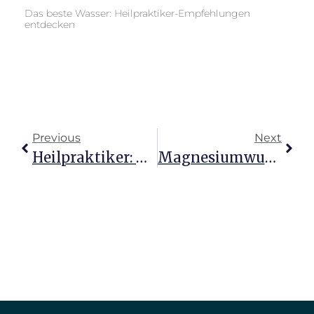
Das beste Wasser: Heilpraktiker-Empfehlungen
entdecken
Previous
Next
Heilpraktiker: Berufung Mit Herzensvergütung Entdecken
Magnesiumwunder: Empfehlungen Von Heilpraktikern Entdecken