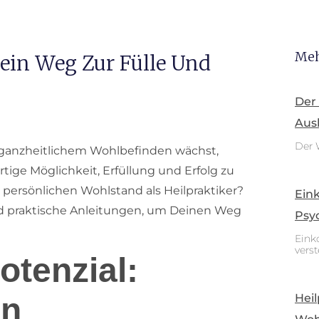
Meh
Dein Weg Zur Fülle Und
Der
Aus
Der 
 ganzheitlichem Wohlbefinden wächst,
rtige Möglichkeit, Erfüllung und Erfolg zu
 persönlichen Wohlstand als Heilpraktiker?
Ein
 und praktische Anleitungen, um Deinen Weg
Psy
Eink
vers
otenzial:
Heil
in