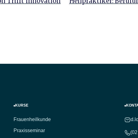
on Trifft Innovation
KURSE
KONT
Frauenheilkunde
d.l
Praxisseminar
(02