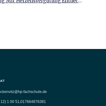
Heilpraktiker: Berufung Mit Herzensvergütung Entdecken
AKT
ockenvitz@hp-fachschule.de
 12) 1 00 51,
017664876381