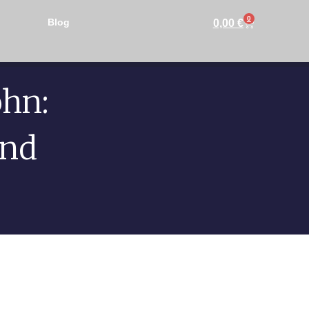
0
Blog
0,00
€
ohn:
Und