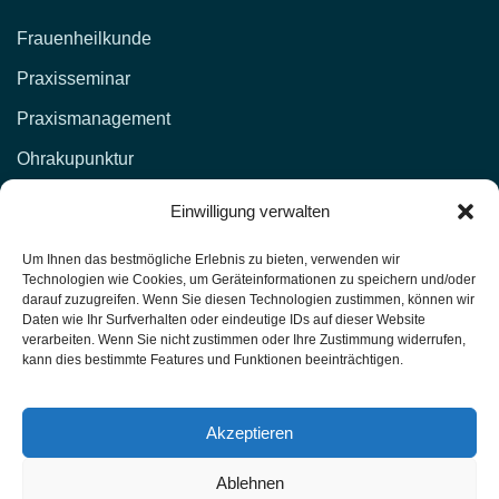
Frauenheilkunde
Praxisseminar
Praxismanagement
Ohrakupunktur
KONTAKT
Einwilligung verwalten
d.lockenvitz@hp-fachschule.de
Um Ihnen das bestmögliche Erlebnis zu bieten, verwenden wir
Technologien wie Cookies, um Geräteinformationen zu speichern und/oder
(02 12) 1 00 51,
017664876381
darauf zuzugreifen. Wenn Sie diesen Technologien zustimmen, können wir
Daten wie Ihr Surfverhalten oder eindeutige IDs auf dieser Website
(02 12) 4 27 11 (Fax)
verarbeiten. Wenn Sie nicht zustimmen oder Ihre Zustimmung widerrufen,
kann dies bestimmte Features und Funktionen beeinträchtigen.
Heilpraktiker-Fachschule Nordrhein-Westfalen
Unterrichtsräume: Kasernenstr. 26 42651 Solingen
Akzeptieren
Ablehnen