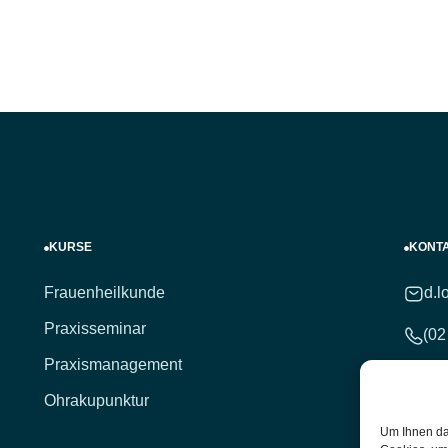
KURSE
KONT
Frauenheilkunde
d.l
Praxisseminar
(02
Praxismanagement
(02
Ohrakupunktur
Hei
Um Ihnen da
Unt