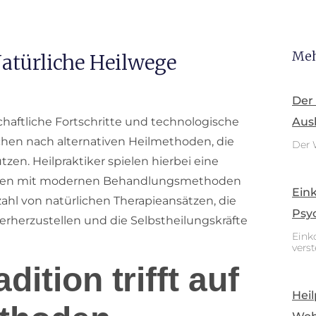
Meh
Natürliche Heilwege
Der
chaftliche Fortschritte und technologische
Aus
chen nach alternativen Heilmethoden, die
Der 
zen. Heilpraktiker spielen hierbei eine
sheiten mit modernen Behandlungsmethoden
Ein
ahl von natürlichen Therapieansätzen, die
Psy
erherzustellen und die Selbstheilungskräfte
Eink
vers
dition trifft auf
Heil