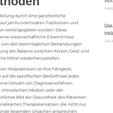
thoden
Woh
Heilp
 Heilung durch eine ganzheitliche
 auf jahrhundertealten Traditionen und
Das
ion weitergegeben wurden. Diese
Heil
erne wissenschaftliche Erkenntnisse
Das 
nten von den bestmöglichen Behandlungen
utung der Balance zwischen Körper, Geist und
he Mittel wiederherzustellen.
 Heilpraktikern ist ihre Fähigkeit,
e auf die spezifischen Bedürfnisse jedes
ine Vielzahl von Diagnoseverfahren,
en chinesischen Medizin oder der
tliches Bild der Gesundheit des Patienten
alisierten Therapieansätzen, die nicht nur
unde liegenden Ursachen ansprechen.