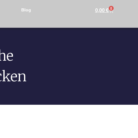
0
Blog
0,00
€
che
cken