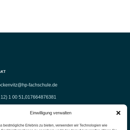
AKT
ockenvitz@hp-fachschule.de
 12) 1 00 51,
017664876381
 12) 4 27 11 (Fax)
Einwilligung verwalten
lpraktiker-Fachschule Nordrhein-Westfalen
s bestmögliche Erlebnis zu bieten, verwenden wir Technologien wie
errichtsräume: Kasernenstr. 26 42651 Solingen