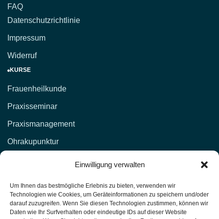
FAQ
Datenschutzrichtlinie
Impressum
Widerruf
KURSE
Frauenheilkunde
Praxisseminar
Praxismanagement
Ohrakupunktur
KONTAKT
Einwilligung verwalten
d.lockenvitz@hp-fachschule.de
Um Ihnen das bestmögliche Erlebnis zu bieten, verwenden wir
Technologien wie Cookies, um Geräteinformationen zu speichern und/oder
(02 12) 1 00 51,
017664876381
darauf zuzugreifen. Wenn Sie diesen Technologien zustimmen, können wir
Daten wie Ihr Surfverhalten oder eindeutige IDs auf dieser Website
(02 12) 4 27 11 (Fax)