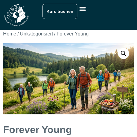
Kurs buchen
Home
/
Unkategorisiert
/ Forever Young
Forever Young