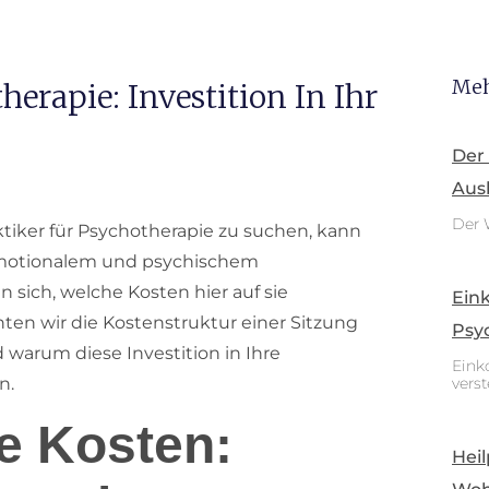
Meh
herapie: Investition In Ihr
Der
Aus
Der 
ktiker für Psychotherapie zu suchen, kann
emotionalem und psychischem
 sich, welche Kosten hier auf sie
Ein
en wir die Kostenstruktur einer Sitzung
Psy
 warum diese Investition in Ihre
Eink
n.
vers
ie Kosten:
Heil