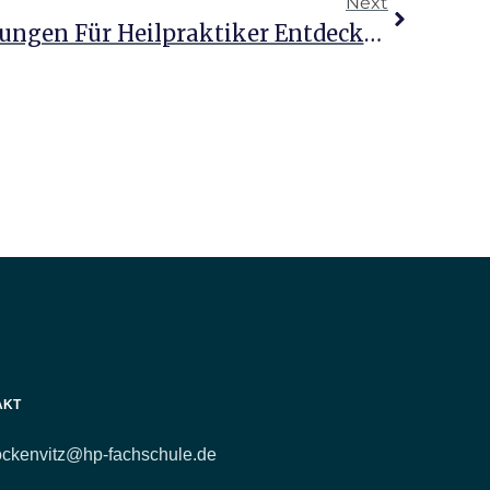
Next
Effiziente Softwarelösungen Für Heilpraktiker Entdecken
AKT
ockenvitz@hp-fachschule.de