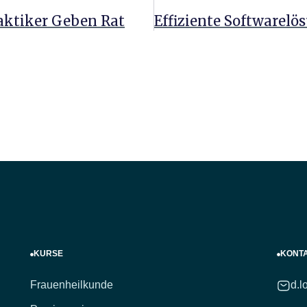
aktiker Geben Rat
KURSE
KONT
Frauenheilkunde
d.l