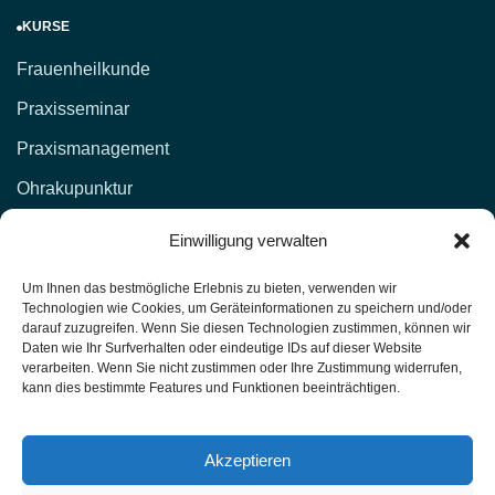
KURSE
Frauenheilkunde
Praxisseminar
Praxismanagement
Ohrakupunktur
KONTAKT
Einwilligung verwalten
d.lockenvitz@hp-fachschule.de
Um Ihnen das bestmögliche Erlebnis zu bieten, verwenden wir
Technologien wie Cookies, um Geräteinformationen zu speichern und/oder
(02 12) 1 00 51,
017664876381
darauf zuzugreifen. Wenn Sie diesen Technologien zustimmen, können wir
Daten wie Ihr Surfverhalten oder eindeutige IDs auf dieser Website
(02 12) 4 27 11 (Fax)
verarbeiten. Wenn Sie nicht zustimmen oder Ihre Zustimmung widerrufen,
kann dies bestimmte Features und Funktionen beeinträchtigen.
Heilpraktiker-Fachschule Nordrhein-Westfalen
Unterrichtsräume: Kasernenstr. 26 42651 Solingen
Akzeptieren