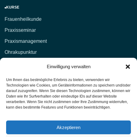
KURSE
Frauenheilkunde
Praxisseminar
Praxismanagement
Ohrakupunktur
KONTAKT
Einwilligung verwalten
d.lockenvitz@hp-fachschule.de
Um Ihnen das bestmögliche Erlebnis zu bieten, verwenden wir
Technologien wie Cookies, um Geräteinformationen zu speichern und/oder
(02 12) 1 00 51,
017664876381
darauf zuzugreifen. Wenn Sie diesen Technologien zustimmen, können wir
Daten wie Ihr Surfverhalten oder eindeutige IDs auf dieser Website
(02 12) 4 27 11 (Fax)
verarbeiten. Wenn Sie nicht zustimmen oder Ihre Zustimmung widerrufen,
kann dies bestimmte Features und Funktionen beeinträchtigen.
Heilpraktiker-Fachschule Nordrhein-Westfalen
Unterrichtsräume: Kasernenstr. 26 42651 Solingen
Akzeptieren