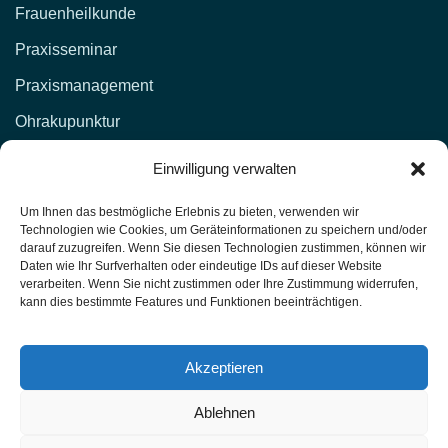
Frauenheilkunde
Praxisseminar
Praxismanagement
Ohrakupunktur
KONTAKT
Einwilligung verwalten
d.lockenvitz@hp-fachschule.de
Um Ihnen das bestmögliche Erlebnis zu bieten, verwenden wir
Technologien wie Cookies, um Geräteinformationen zu speichern und/oder
(02 12) 1 00 51,
017664876381
darauf zuzugreifen. Wenn Sie diesen Technologien zustimmen, können wir
Daten wie Ihr Surfverhalten oder eindeutige IDs auf dieser Website
(02 12) 4 27 11 (Fax)
verarbeiten. Wenn Sie nicht zustimmen oder Ihre Zustimmung widerrufen,
kann dies bestimmte Features und Funktionen beeinträchtigen.
Heilpraktiker-Fachschule Nordrhein-Westfalen
Unterrichtsräume: Kasernenstr. 26 42651 Solingen
Akzeptieren
Ablehnen
HP Fachschule - Solingen PU1-T417