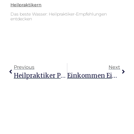
Heilpraktikern
Das beste Wasser: Heilpraktiker-Empfehlungen
entdecken
Previous
Next
Heilpraktiker Psychotherapie: Wege Zum Finanziellen Erfolg
Einkommen Eines Heilpraktikers Mit Eigener Praxis Entdecken