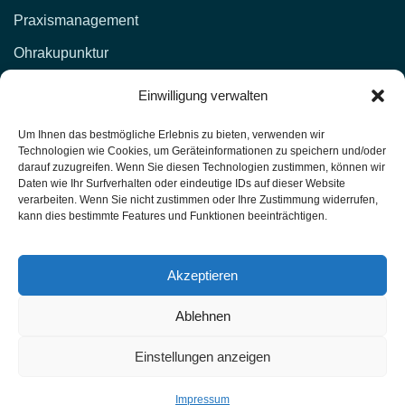
Praxismanagement
Ohrakupunktur
KONTAKT
Einwilligung verwalten
d.lockenvitz@hp-fachschule.de
Um Ihnen das bestmögliche Erlebnis zu bieten, verwenden wir
Technologien wie Cookies, um Geräteinformationen zu speichern und/oder
(02 12) 1 00 51,
017664876381
darauf zuzugreifen. Wenn Sie diesen Technologien zustimmen, können wir
Daten wie Ihr Surfverhalten oder eindeutige IDs auf dieser Website
(02 12) 4 27 11 (Fax)
verarbeiten. Wenn Sie nicht zustimmen oder Ihre Zustimmung widerrufen,
kann dies bestimmte Features und Funktionen beeinträchtigen.
Heilpraktiker-Fachschule Nordrhein-Westfalen
Unterrichtsräume: Kasernenstr. 26 42651 Solingen
Akzeptieren
Ablehnen
HP Fachschule - Solingen PU1-T417
Schulungen 2025
Einstellungen anzeigen
© 2025 HP Fachschule - Solingen PU1-T417.
All rights reserved.
Impressum