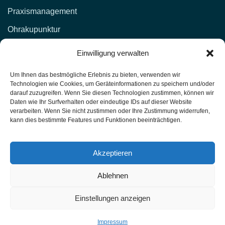
Praxismanagement
Ohrakupunktur
KONTAKT
Einwilligung verwalten
d.lockenvitz@hp-fachschule.de
Um Ihnen das bestmögliche Erlebnis zu bieten, verwenden wir
Technologien wie Cookies, um Geräteinformationen zu speichern und/oder
(02 12) 1 00 51,
017664876381
darauf zuzugreifen. Wenn Sie diesen Technologien zustimmen, können wir
Daten wie Ihr Surfverhalten oder eindeutige IDs auf dieser Website
(02 12) 4 27 11 (Fax)
verarbeiten. Wenn Sie nicht zustimmen oder Ihre Zustimmung widerrufen,
kann dies bestimmte Features und Funktionen beeinträchtigen.
Heilpraktiker-Fachschule Nordrhein-Westfalen
Unterrichtsräume: Kasernenstr. 26 42651 Solingen
Akzeptieren
Ablehnen
HP Fachschule - Solingen PU1-T417
Schulungen 2025
Einstellungen anzeigen
© 2025 HP Fachschule - Solingen PU1-T417.
All rights reserved.
Impressum