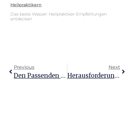
Heilpraktikern
Das beste Wasser: Heilpraktiker-Empfehlungen
entdecken
Previous
Next
Den Passenden Heilpraktiker Finden: Ihr Wegweiser Zum Erfolg
Herausforderung Heilpraktikerprüfung: Dein Weg Zum Erfolg