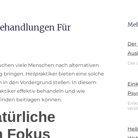
Meh
 Behandlungen Für
Der
Aus
Der 
 suchen viele Menschen nach alternativen
 bringen. Heilpraktiker bieten eine solche
n in den Vordergrund stellen. In diesem
Ein
raktiker effektiv behandeln und wie
Psy
finden beitragen können.
Eink
vers
atürliche
Heil
m Fokus