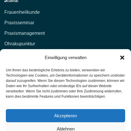
KURSE
Frauenheilkunde
Praxisseminar
Praxismanagement
Ohrakupunktur
KONTAKT
Einwilligung verwalten
d.lockenvitz@hp-fachschule.de
Um Ihnen das bestmögliche Erlebnis zu bieten, verwenden wir
Technologien wie Cookies, um Geräteinformationen zu speichern und/oder
(02 12) 1 00 51,
017664876381
darauf zuzugreifen. Wenn Sie diesen Technologien zustimmen, können wir
Daten wie Ihr Surfverhalten oder eindeutige IDs auf dieser Website
(02 12) 4 27 11 (Fax)
verarbeiten. Wenn Sie nicht zustimmen oder Ihre Zustimmung widerrufen,
kann dies bestimmte Features und Funktionen beeinträchtigen.
Heilpraktiker-Fachschule Nordrhein-Westfalen
Unterrichtsräume: Kasernenstr. 26 42651 Solingen
Akzeptieren
Ablehnen