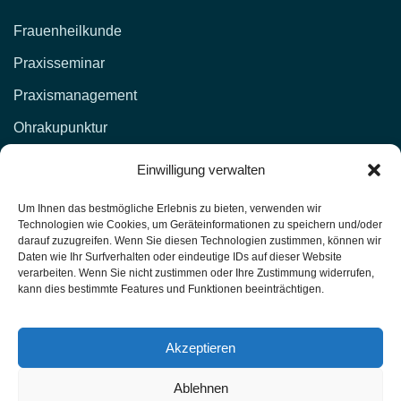
Frauenheilkunde
Praxisseminar
Praxismanagement
Ohrakupunktur
KONTAKT
Einwilligung verwalten
d.lockenvitz@hp-fachschule.de
Um Ihnen das bestmögliche Erlebnis zu bieten, verwenden wir
Technologien wie Cookies, um Geräteinformationen zu speichern und/oder
(02 12) 1 00 51,
017664876381
darauf zuzugreifen. Wenn Sie diesen Technologien zustimmen, können wir
Daten wie Ihr Surfverhalten oder eindeutige IDs auf dieser Website
(02 12) 4 27 11 (Fax)
verarbeiten. Wenn Sie nicht zustimmen oder Ihre Zustimmung widerrufen,
kann dies bestimmte Features und Funktionen beeinträchtigen.
Heilpraktiker-Fachschule Nordrhein-Westfalen
Unterrichtsräume: Kasernenstr. 26 42651 Solingen
Akzeptieren
Ablehnen