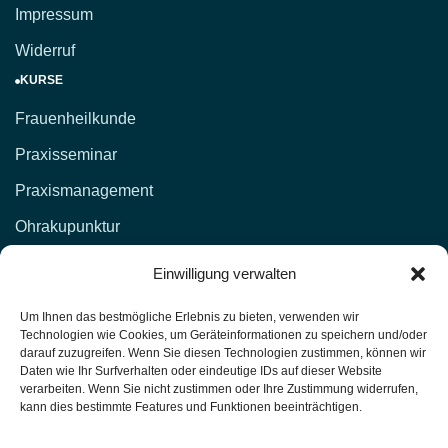
Impressum
Widerruf
KURSE
Frauenheilkunde
Praxisseminar
Praxismanagement
Ohrakupunktur
KONTAKT
Einwilligung verwalten
d.lockenvitz@hp-fachschule.de
Um Ihnen das bestmögliche Erlebnis zu bieten, verwenden wir
Technologien wie Cookies, um Geräteinformationen zu speichern und/oder
(02 12) 1 00 51,
017664876381
darauf zuzugreifen. Wenn Sie diesen Technologien zustimmen, können wir
Daten wie Ihr Surfverhalten oder eindeutige IDs auf dieser Website
(02 12) 4 27 11 (Fax)
verarbeiten. Wenn Sie nicht zustimmen oder Ihre Zustimmung widerrufen,
kann dies bestimmte Features und Funktionen beeinträchtigen.
Heilpraktiker-Fachschule Nordrhein-Westfalen