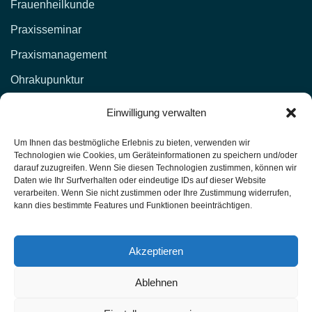
Frauenheilkunde
Praxisseminar
Praxismanagement
Ohrakupunktur
KONTAKT
Einwilligung verwalten
d.lockenvitz@hp-fachschule.de
Um Ihnen das bestmögliche Erlebnis zu bieten, verwenden wir
Technologien wie Cookies, um Geräteinformationen zu speichern und/oder
(02 12) 1 00 51,
017664876381
darauf zuzugreifen. Wenn Sie diesen Technologien zustimmen, können wir
Daten wie Ihr Surfverhalten oder eindeutige IDs auf dieser Website
(02 12) 4 27 11 (Fax)
verarbeiten. Wenn Sie nicht zustimmen oder Ihre Zustimmung widerrufen,
kann dies bestimmte Features und Funktionen beeinträchtigen.
Heilpraktiker-Fachschule Nordrhein-Westfalen
Unterrichtsräume: Kasernenstr. 26 42651 Solingen
Akzeptieren
Ablehnen
HP Fachschule - Solingen PU1-T417
Schulungen 2025