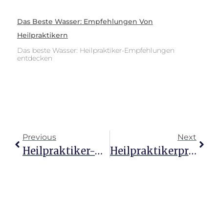
Das Beste Wasser: Empfehlungen Von
Heilpraktikern
Das beste Wasser: Heilpraktiker-Empfehlungen
entdecken
Previous
Next
Heilpraktiker-Gehalt: Stundensatz Und Verdienstmöglichkeiten
Heilpraktikerprüfung: Herausforderung Oder Kinderspiel?