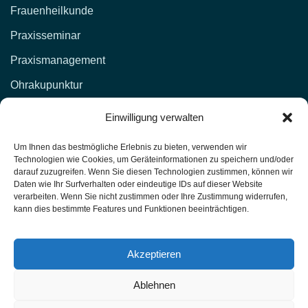
Frauenheilkunde
Praxisseminar
Praxismanagement
Ohrakupunktur
KONTAKT
Einwilligung verwalten
d.lockenvitz@hp-fachschule.de
Um Ihnen das bestmögliche Erlebnis zu bieten, verwenden wir
Technologien wie Cookies, um Geräteinformationen zu speichern und/oder
(02 12) 1 00 51,
017664876381
darauf zuzugreifen. Wenn Sie diesen Technologien zustimmen, können wir
Daten wie Ihr Surfverhalten oder eindeutige IDs auf dieser Website
(02 12) 4 27 11 (Fax)
verarbeiten. Wenn Sie nicht zustimmen oder Ihre Zustimmung widerrufen,
kann dies bestimmte Features und Funktionen beeinträchtigen.
Heilpraktiker-Fachschule Nordrhein-Westfalen
Unterrichtsräume: Kasernenstr. 26 42651 Solingen
Akzeptieren
Ablehnen
HP Fachschule - Solingen PU1-T417