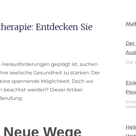
Meh
therapie: Entdecken Sie
Der
Aus
Der 
 Herausforderungen geprägt ist, suchen
hre seelische Gesundheit zu stärken. Der
ei eine spannende Möglichkeit. Doch wo
Ein
n beachtet werden? Dieser Artikel
Psy
Berufung.
Eink
vers
Heil
: Neue Wege