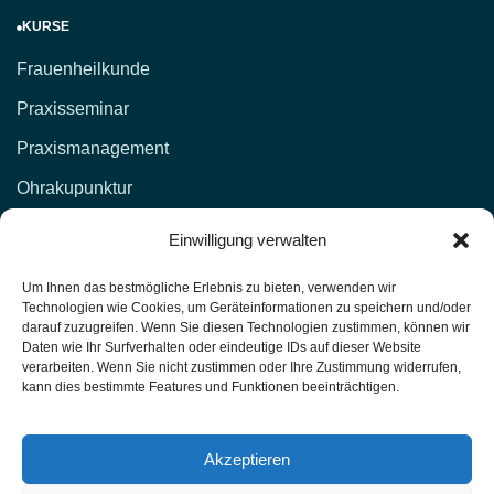
KURSE
Frauenheilkunde
Praxisseminar
Praxismanagement
Ohrakupunktur
KONTAKT
Einwilligung verwalten
d.lockenvitz@hp-fachschule.de
Um Ihnen das bestmögliche Erlebnis zu bieten, verwenden wir
Technologien wie Cookies, um Geräteinformationen zu speichern und/oder
(02 12) 1 00 51,
017664876381
darauf zuzugreifen. Wenn Sie diesen Technologien zustimmen, können wir
Daten wie Ihr Surfverhalten oder eindeutige IDs auf dieser Website
(02 12) 4 27 11 (Fax)
verarbeiten. Wenn Sie nicht zustimmen oder Ihre Zustimmung widerrufen,
kann dies bestimmte Features und Funktionen beeinträchtigen.
Heilpraktiker-Fachschule Nordrhein-Westfalen
Unterrichtsräume: Kasernenstr. 26 42651 Solingen
Akzeptieren