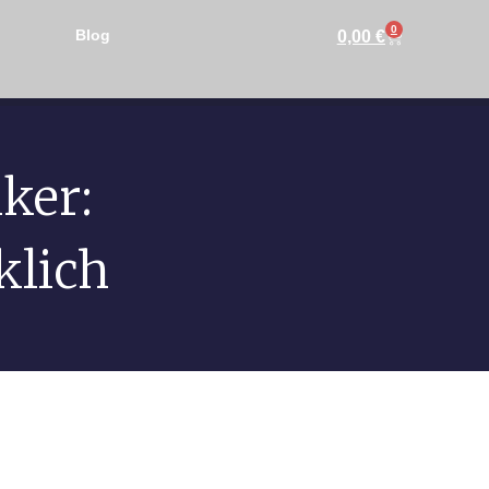
0
Blog
0,00
€
ker:
klich