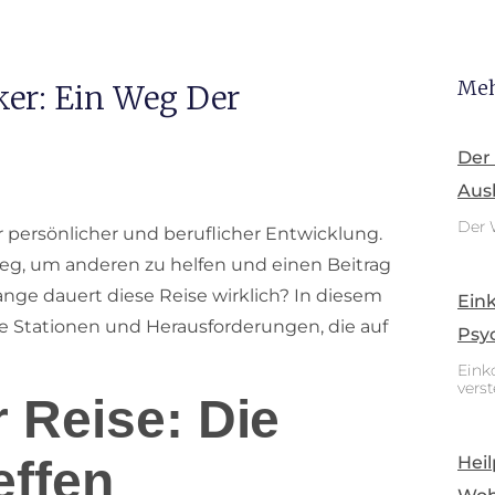
Meh
ker: Ein Weg Der
Der
Aus
Der 
er persönlicher und beruflicher Entwicklung.
eg, um anderen zu helfen und einen Beitrag
ange dauert diese Reise wirklich? In diesem
Ein
ie Stationen und Herausforderungen, die auf
Psy
Eink
vers
 Reise: Die
Heil
effen