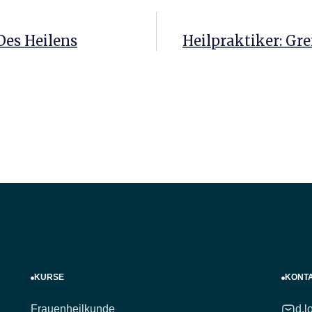
Des Heilens
Heilpraktiker: G
KURSE
KONT
Frauenheilkunde
d.l