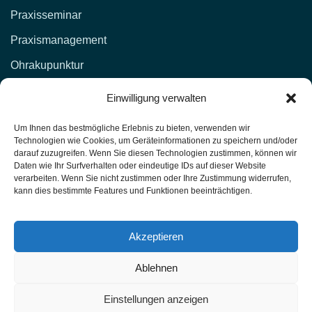
Praxisseminar
Praxismanagement
Ohrakupunktur
KONTAKT
Einwilligung verwalten
d.lockenvitz@hp-fachschule.de
Um Ihnen das bestmögliche Erlebnis zu bieten, verwenden wir
Technologien wie Cookies, um Geräteinformationen zu speichern und/oder
(02 12) 1 00 51,
017664876381
darauf zuzugreifen. Wenn Sie diesen Technologien zustimmen, können wir
Daten wie Ihr Surfverhalten oder eindeutige IDs auf dieser Website
(02 12) 4 27 11 (Fax)
verarbeiten. Wenn Sie nicht zustimmen oder Ihre Zustimmung widerrufen,
kann dies bestimmte Features und Funktionen beeinträchtigen.
Heilpraktiker-Fachschule Nordrhein-Westfalen
Unterrichtsräume: Kasernenstr. 26 42651 Solingen
Akzeptieren
Ablehnen
HP Fachschule - Solingen PU1-T417
Schulungen 2025
Einstellungen anzeigen