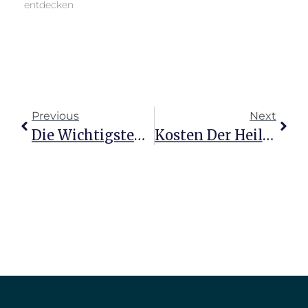
entdecken
Previous
Next
Die Wichtigsten Versicherungen Für Heilpraktiker Verstehen
Kosten Der Heilpraktikerprüfung Für Psychotherapie Erkunden