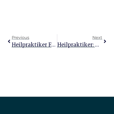
Previous
Next
Heilpraktiker Für Psychotherapie: Verdienst Und Perspektiven
Heilpraktiker: Chancen Und Perspektiven Für Die Zukunft