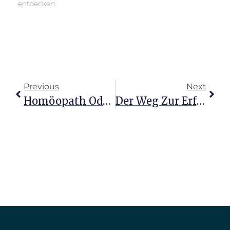
entdecken
Previous
Next
Homöopath Oder Heilpraktiker: Wege Zur Inneren Heilung
Der Weg Zur Erfüllung: Erfolg Als Selbstständiger Heilpraktiker