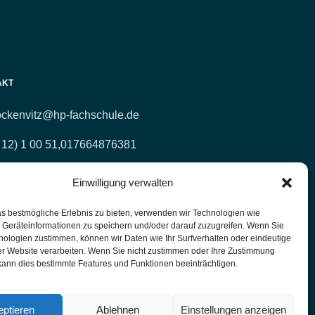
AKT
ockenvitz@hp-fachschule.de
 12) 1 00 51,
017664876381
 12) 4 27 11 (Fax)
Einwilligung verwalten
lpraktiker-Fachschule Nordrhein-Westfalen
s bestmögliche Erlebnis zu bieten, verwenden wir Technologien wie
errichtsräume: Kasernenstr. 26 42651 Solingen
 Geräteinformationen zu speichern und/oder darauf zuzugreifen. Wenn Sie
nologien zustimmen, können wir Daten wie Ihr Surfverhalten oder eindeutige
er Website verarbeiten. Wenn Sie nicht zustimmen oder Ihre Zustimmung
kann dies bestimmte Features und Funktionen beeinträchtigen.
© 2025 HP Fachschule - Solingen PU1-T417.
ptieren
Ablehnen
Einstellungen anzeigen