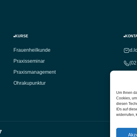
KURSE
KONT
Frauenheilkunde
d.l
Praxisseminar
(02
Praxismanagement
(02
Ohrakupunktur
Hei
Um Ihnen da
Unt
Cookies, um
diesen Tech
IDs auf dies
widerrufen, 
7
Akze