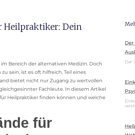
Meh
 Heilpraktiker: Dein
Der
Aus
Der 
 im Bereich der alternativen Medizin. Doch
 sein, ist es oft hilfreich, Teil eines
and bietet nicht nur Zugang zu wertvollen
Ein
leichgesinnter Fachleute. In diesem Artikel
Psy
 für Heilpraktiker finden können und welche
Eink
vers
ände für
Heil