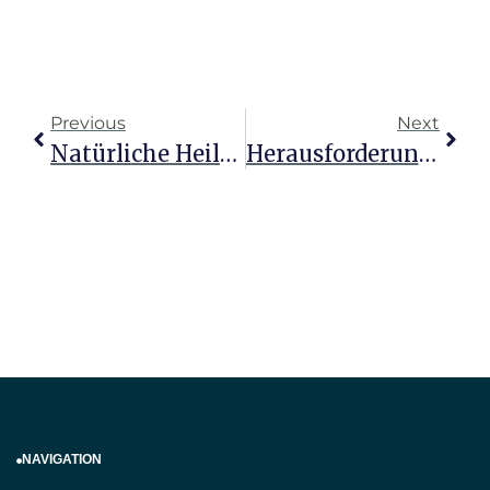
Previous
Next
Natürliche Heilmittel Bei Blasenentzündung Laut Heilpraktikern
Herausforderungen Und Chancen Der Heilpraktikerprüfung
NAVIGATION