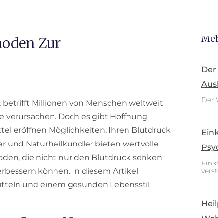
Meh
hoden Zur
Der
Aus
Der 
 betrifft Millionen von Menschen weltweit
e verursachen. Doch es gibt Hoffnung
tel eröffnen Möglichkeiten, Ihren Blutdruck
Ein
er und Naturheilkundler bieten wertvolle
Psy
hoden, die nicht nur den Blutdruck senken,
Eink
rbessern können. In diesem Artikel
vers
lmitteln und einem gesunden Lebensstil
Heil