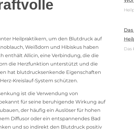
aftvolle
Woh
Heilp
Das
 unter Heilpraktikern, um den Blutdruck auf
Heil
 Knoblauch, Weißdorn und Hibiskus haben
Das 
 enthält Allicin, eine Verbindung, die die
n die Herzfunktion unterstützt und die
gen hat blutdrucksenkende Eigenschaften
 Herz-Kreislauf-System schützen.
ksenkung ist die Verwendung von
st bekannt für seine beruhigende Wirkung auf
ubauen, der häufig ein Auslöser für hohen
 einem Diffusor oder ein entspannendes Bad
ken und so indirekt den Blutdruck positiv