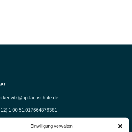
AKT
ockenvitz@hp-fachschule.de
 12) 1 00 51,
017664876381
 12) 4 27 11 (Fax)
Einwilligung verwalten