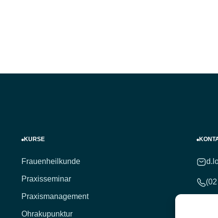
KURSE
KONT
Frauenheilkunde
d.l
Praxisseminar
(02
Praxismanagement
(02
Ohrakupunktur