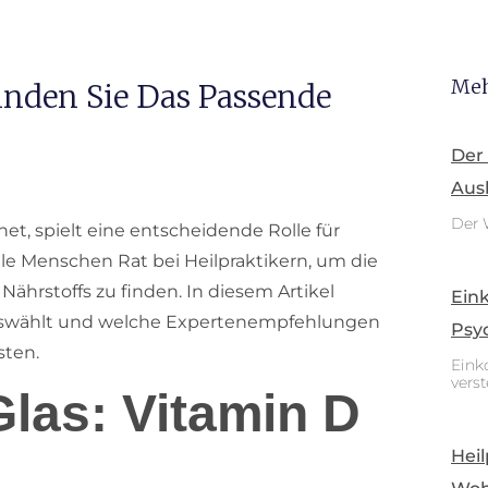
Meh
Finden Sie Das Passende
Der
Aus
Der 
et, spielt eine entscheidende Rolle für
le Menschen Rat bei Heilpraktikern, um die
ährstoffs zu finden. In diesem Artikel
Ein
auswählt und welche Expertenempfehlungen
Psy
sten.
Eink
vers
Glas: Vitamin D
Heil