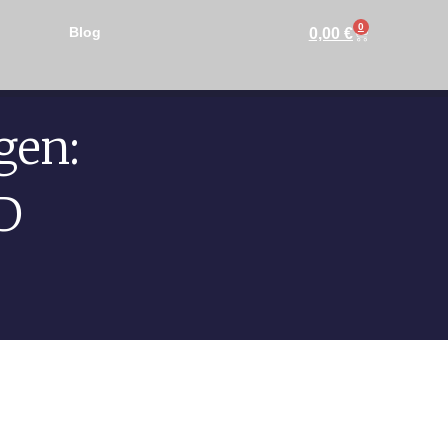
0
Blog
0,00
€
gen:
 D