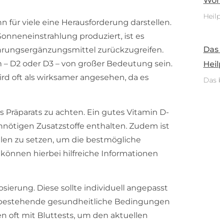
Woh
Heilp
n für viele eine Herausforderung darstellen.
onneneinstrahlung produziert, ist es
Das
hrungsergänzungsmittel zurückzugreifen.
m – D2 oder D3 – von großer Bedeutung sein.
Heil
ird oft als wirksamer angesehen, da es
Das 
es Präparats zu achten. Ein gutes Vitamin D-
unnötigen Zusatzstoffe enthalten. Zudem ist
ellen zu setzen, um die bestmögliche
 können hierbei hilfreiche Informationen
osierung. Diese sollte individuell angepasst
nd bestehende gesundheitliche Bedingungen
en oft mit Bluttests, um den aktuellen