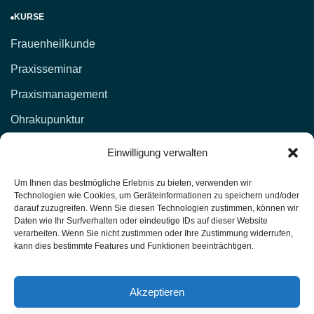
KURSE
Frauenheilkunde
Praxisseminar
Praxismanagement
Ohrakupunktur
KONTAKT
Einwilligung verwalten
d.lockenvitz@hp-fachschule.de
Um Ihnen das bestmögliche Erlebnis zu bieten, verwenden wir
Technologien wie Cookies, um Geräteinformationen zu speichern und/oder
(02 12) 1 00 51,
017664876381
darauf zuzugreifen. Wenn Sie diesen Technologien zustimmen, können wir
Daten wie Ihr Surfverhalten oder eindeutige IDs auf dieser Website
(02 12) 4 27 11 (Fax)
verarbeiten. Wenn Sie nicht zustimmen oder Ihre Zustimmung widerrufen,
kann dies bestimmte Features und Funktionen beeinträchtigen.
Heilpraktiker-Fachschule Nordrhein-Westfalen
Unterrichtsräume: Kasernenstr. 26 42651 Solingen
Akzeptieren