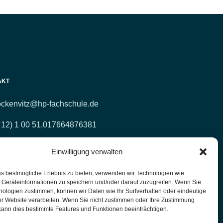
AKT
ockenvitz@hp-fachschule.de
 12) 1 00 51,
017664876381
 12) 4 27 11 (Fax)
Einwilligung verwalten
lpraktiker-Fachschule Nordrhein-Westfalen
s bestmögliche Erlebnis zu bieten, verwenden wir Technologien wie
errichtsräume: Kasernenstr. 26 42651 Solingen
 Geräteinformationen zu speichern und/oder darauf zuzugreifen. Wenn Sie
nologien zustimmen, können wir Daten wie Ihr Surfverhalten oder eindeutige
er Website verarbeiten. Wenn Sie nicht zustimmen oder Ihre Zustimmung
kann dies bestimmte Features und Funktionen beeinträchtigen.