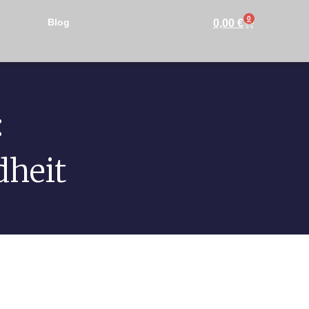
0
Blog
0,00
€
:
dheit