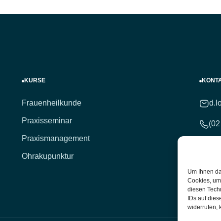
KURSE
KONT
Frauenheilkunde
d.l
Praxisseminar
(02
Praxismanagement
(02
Ohrakupunktur
Hei
Um Ihnen da
Unt
Cookies, um
diesen Tech
IDs auf dies
widerrufen, 