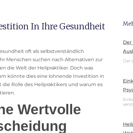
Meh
estition In Ihre Gesundheit
Der
esundheit oft als selbstverständlich
Aus
ehr Menschen suchen nach Alternativen zur
Der 
 die Welt der Heilpraktiker. Doch was
um könnte dies eine lohnende Investition in
Ein
t die Rolle des Heilpraktikers und warum es
Psy
tieren.
Eink
vers
ine Wertvolle
scheidung
Heil