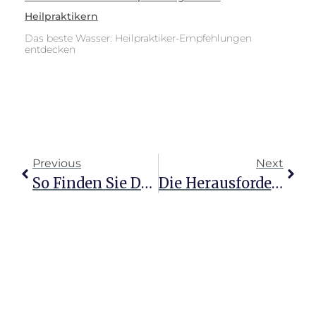
Heilpraktikern
Das beste Wasser: Heilpraktiker-Empfehlungen
entdecken
Previous
Next
So Finden Sie Den Idealen Heilpraktiker Für Sich
Die Herausforderung Der Heilpraktiker Psychotherapie Prüfung