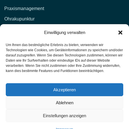
Praxismanagement
Ohrakupunktur
KONTAKT
Einwilligung verwalten
d.lockenvitz@hp-fachschule.de
Um Ihnen das bestmögliche Erlebnis zu bieten, verwenden wir
Technologien wie Cookies, um Geräteinformationen zu speichern und/oder
(02 12) 1 00 51,
017664876381
darauf zuzugreifen. Wenn Sie diesen Technologien zustimmen, können wir
Daten wie Ihr Surfverhalten oder eindeutige IDs auf dieser Website
(02 12) 4 27 11 (Fax)
verarbeiten. Wenn Sie nicht zustimmen oder Ihre Zustimmung widerrufen,
kann dies bestimmte Features und Funktionen beeinträchtigen.
Heilpraktiker-Fachschule Nordrhein-Westfalen
Unterrichtsräume: Kasernenstr. 26 42651 Solingen
Akzeptieren
Ablehnen
HP Fachschule - Solingen PU1-T417
Schulungen 2025
Einstellungen anzeigen
© 2025 HP Fachschule - Solingen PU1-T417.
All rights reserved.